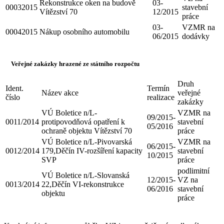
Rekonstrukce oken na budově
03-
00032015
stavební
Vítězství 70
12/2015
práce
03-
VZMR na
00042015
Nákup osobního automobilu
06/2015
dodávky
Veřejné zakázky hrazené ze státního rozpočtu
Druh
Ident.
Termín
Název akce
veřejné
číslo
realizace
zakázky
VÚ Boletice n/L-
VZMR na
09/2015-
0011/2014
protipovodňová opatření k
stavební
05/2016
ochraně objektu Vítězství 70
práce
VÚ Boletice n/L-Pivovarská
VZMR na
06/2015-
0012/2014
179,Děčín IV-rozšíření kapacity
stavební
10/2015
SVP
práce
podlimitní
VÚ Boletice n/L-Slovanská
12/2015-
VZ na
0013/2014
22,Děčín VI-rekonstrukce
06/2016
stavební
objektu
práce