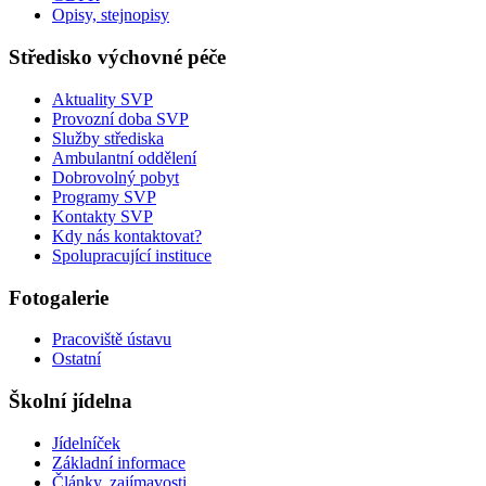
Opisy, stejnopisy
Středisko výchovné péče
Aktuality SVP
Provozní doba SVP
Služby střediska
Ambulantní oddělení
Dobrovolný pobyt
Programy SVP
Kontakty SVP
Kdy nás kontaktovat?
Spolupracující instituce
Fotogalerie
Pracoviště ústavu
Ostatní
Školní jídelna
Jídelníček
Základní informace
Články, zajímavosti