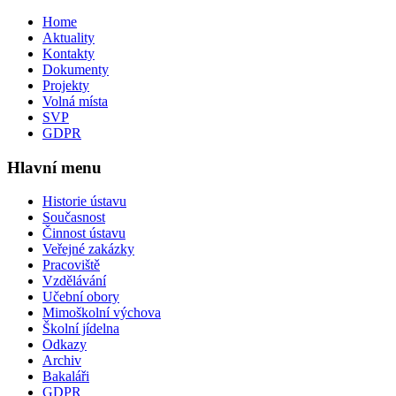
Home
Aktuality
Kontakty
Dokumenty
Projekty
Volná místa
SVP
GDPR
Hlavní menu
Historie ústavu
Současnost
Činnost ústavu
Veřejné zakázky
Pracoviště
Vzdělávání
Učební obory
Mimoškolní výchova
Školní jídelna
Odkazy
Archiv
Bakaláři
GDPR