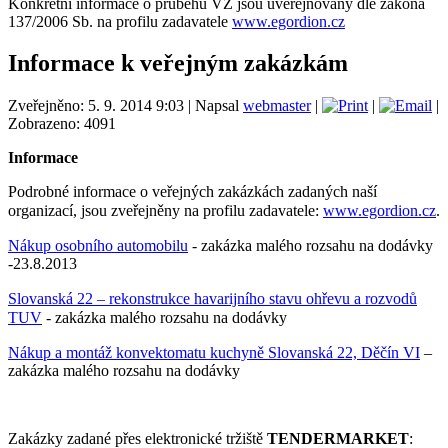
Konkrétní informace o průběhu VZ jsou uveřejňovány dle zákona
137/2006 Sb. na profilu zadavatele
www.egordion.cz
Informace k veřejným zakázkám
Zveřejněno: 5. 9. 2014 9:03
|
Napsal
webmaster
|
|
|
Zobrazeno: 4091
Informace
Podrobné informace o veřejných zakázkách zadaných naší
organizací, jsou zveřejněny na profilu zadavatele:
www.egordion.cz
.
Nákup osobního automobilu
- zakázka malého rozsahu na dodávky
-23.8.2013
Slovanská 22 – rekonstrukce havarijního stavu ohřevu a rozvodů
TUV
- zakázka malého rozsahu na dodávky
Nákup a montáž konvektomatu kuchyně Slovanská 22, Děčín VI
–
zakázka malého rozsahu na dodávky
Zakázky zadané přes elektronické tržiště
TENDERMARKET
: