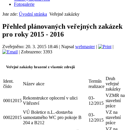
Fotogalerie
Jste zde:
Úvodní stránka
Veřejné zakázky
Přehled plánovaných veřejných zakázek
pro roky 2015 - 2016
Zveřejněno: 20. 3. 2015 18:46
|
Napsal
webmaster
|
|
| Zobrazeno: 3393
Veřejné zakázky hrazené z vlastníc zdrojů
Druh
Ident.
Termín
Název akce
veřejné
číslo
realizace
zakázky
VZMR na
Rekonstrukce oplocení v ulici
03-
00012015
stavební
Vítězství
12/2015
práce
VÚ Boletice n.L.-dostavba
VZ na
03-
00022015
samostatného WC pro pokoje B
stavební
12/2015
204 a B212
práce
VZ na