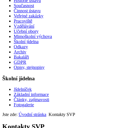
Historie ústavu
Současnost
Činnost ústavu
Veřejné zakázky
Pracoviště
Vzdělávání
Učební obory
Mimoškolní výchova
Školní jídelna
Odkazy
Archiv
Bakaláři
GDPR
Opisy, stejnopisy
Školní jídelna
Jídelníček
Základní informace
Články, zajímavosti
Fotogalerie
Jste zde:
Úvodní stránka
Kontakty SVP
Kontakty SVP