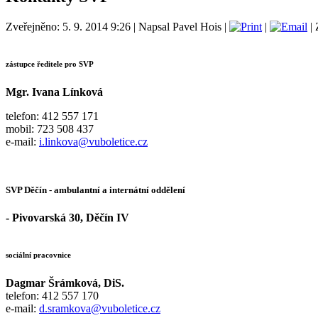
Zveřejněno: 5. 9. 2014 9:26
|
Napsal Pavel Hois
|
|
| 
zástupce ředitele pro SVP
Mgr. Ivana Línková
telefon: 412 557 171
mobil: 723 508 437
e-mail:
i.linkova@vuboletice.cz
SVP Děčín - ambulantní a internátní oddělení
- Pivovarská 30, Děčín IV
sociální pracovnice
Dagmar Šrámková, DiS.
telefon: 412 557 170
e-mail:
d.sramkova@vuboletice.cz