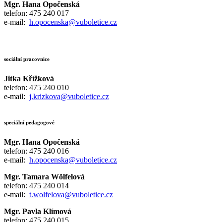
Mgr. Hana Opočenská
telefon: 475 240 017
e-mail:
h.opocenska@vuboletice.cz
sociální pracovnice
Jitka Křížková
telefon: 475 240 010
e-mail:
j.krizkova@vuboletice.cz
speciální pedagogové
Mgr. Hana Opočenská
telefon: 475 240 016
e-mail:
h.opocenska@vuboletice.cz
Mgr. Tamara Wölfelová
telefon: 475 240 014
e-mail:
t.wolfelova@vuboletice.cz
Mgr. Pavla Klímová
telefon: 475 240 015