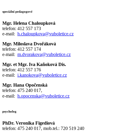
speciální pedagogové
Mgr. Helena Chaloupková
telefon: 412 557 173
e-mail:
h.chaloupkova@vuboletice.cz
Mgr. Miloslava Dvořáková
telefon: 412 557 174
e-mail:
m.dvorakova@vuboletice.cz
Mgr. et Mgr. Iva Kaňoková Dis.
telefon: 412 557 176
e-mail:
i.kanokova@vuboletice.cz
Mgr. Hana Opočenská
telefon: 475 240 017,
e-mail:
h.opocenska@vuboletice.cz
psycholog
PhDr. Veronika Figediová
telefon: 475 240 017, mob.tel.: 720 519 240