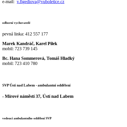
e-mail:
v.figediova@vuboletice.cz
odborní vychovatelé
pevná linka: 412 557 177
Marek Kandráč, Karel Pilek
mobil: 723 739 145
Bc. Hana Sommerová, Tomáš Hladký
mobil: 723 410 780
SVP Ústí nad Labem - ambulantní oddělení
- Mírové náměstí 37, Ústí nad Labem
vedoucí ambulantního oddělení SVP