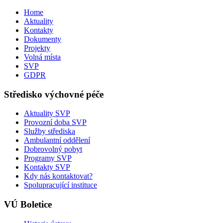
Home
Aktuality
Kontakty
Dokumenty
Projekty
Volná místa
SVP
GDPR
Středisko výchovné péče
Aktuality SVP
Provozní doba SVP
Služby střediska
Ambulantní oddělení
Dobrovolný pobyt
Programy SVP
Kontakty SVP
Kdy nás kontaktovat?
Spolupracující instituce
VÚ Boletice